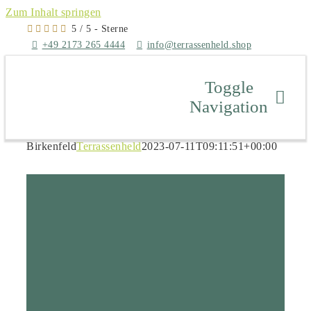
Zum Inhalt springen
5
/
5
- Sterne
+49 2173 265 4444
info@terrassenheld.shop
Toggle
Navigation
Jetzt Ange
Birkenfeld
Terrassenheld
2023-07-11T09:11:51+00:00
Über uns
Zum Shop
Produkte
Bilderwelt